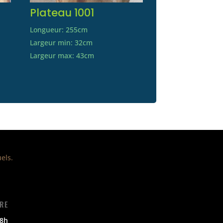
Plateau 1001
Longueur: 255cm
Largeur min: 32cm
Largeur max: 43cm
els.
RE
18h