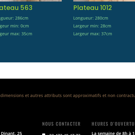
lateau 563
Plateau 1012
ngueur: 286cm
Longueur: 280cm
rgeur min: 0cm
Largeur min: 28cm
rgeur max: 35cm
Largeur max: 37cm
 dimensions et autres attributs sont approximatifs et non contractu
NOUS CONTACTER
HEURES D’OUVERTU
 Dinant, 25
La semaine de 8h à 