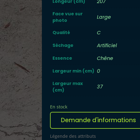
207
Longeur (cm)
Face vue sur
Large
photo
C
Qualité
Artificiel
Séchage
Chêne
Essence
0
Largeur min (cm)
Largeur max
37
(cm)
En stock
quantité
Demande d'informations
de
Plateau
A
524
Légende des attributs