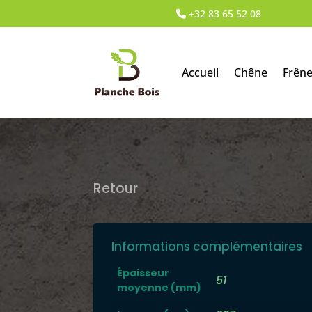
+32 83 65 52 08
Accueil
Chêne
Frên
Retour
Informations complémentaires
Épaisseur
51
moyenne (mm)