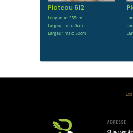
Plateau 612
P
Longueur: 255cm
Lo
Largeur min: 0cm
La
Largeur max: 50cm
La
Les
ADRESSE
Chaussée de