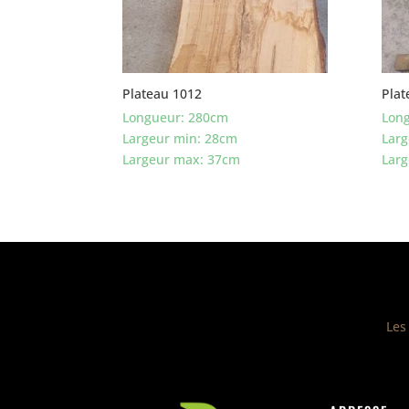
Plateau 1012
Plat
Longueur: 280cm
Lon
Largeur min: 28cm
Larg
Largeur max: 37cm
Lar
Les