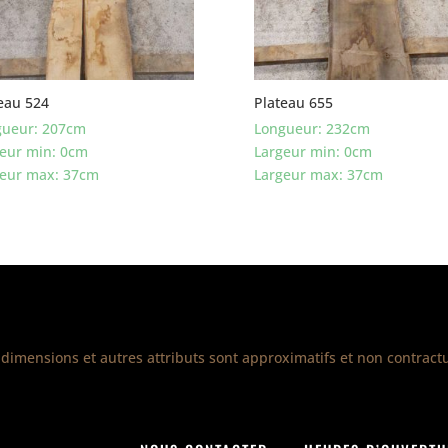
eau 524
Plateau 655
gueur: 207cm
Longueur: 232cm
eur min: 0cm
Largeur min: 0cm
geur max: 37cm
Largeur max: 37cm
 dimensions et autres attributs sont approximatifs et non contractu