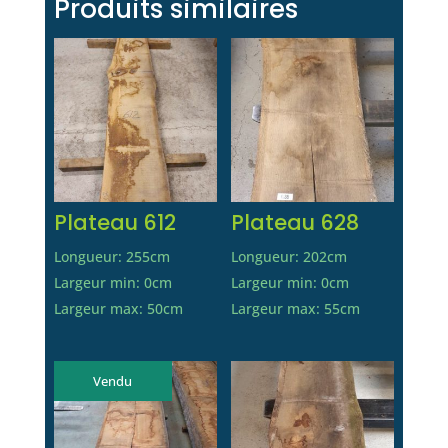
Produits similaires
Plateau 612
Plateau 628
Longueur: 255cm
Longueur: 202cm
Largeur min: 0cm
Largeur min: 0cm
Largeur max: 50cm
Largeur max: 55cm
Vendu