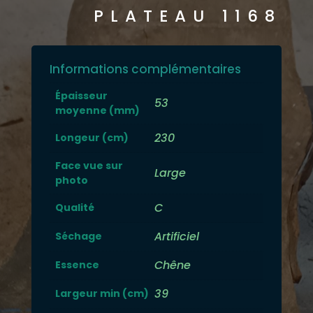
PLATEAU 1168
Informations complémentaires
Épaisseur
53
moyenne (mm)
230
Longeur (cm)
Face vue sur
Large
photo
C
Qualité
Artificiel
Séchage
Chêne
Essence
39
Largeur min (cm)