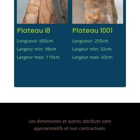
Plateau i8
Plateau 1001
Longueur: 605cm
Longueur: 255cm
Largeur min: 98cm
Largeur min: 32cm
Largeur max: 119cm
Largeur max: 43cm
Les dimensions et autres attributs sont
approximatifs et non contractuels.