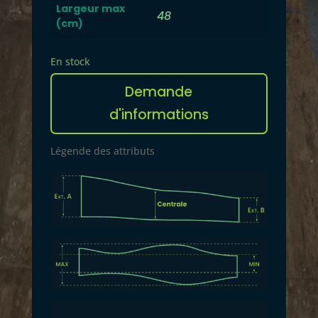
Largeur max
48
(cm)
En stock
quantité
Demande
de
Plateau
d'informations
1168
A
Légende des attributs
l
t
e
r
n
a
t
i
v
e