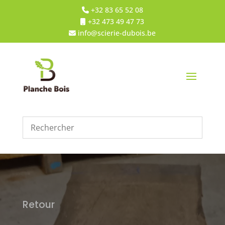
+32 83 65 52 08
+32 473 49 47 73
info@scierie-dubois.be
Retour