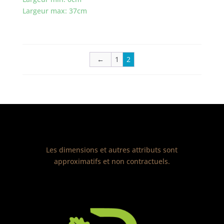
Largeur max: 37cm
←
1
2
Les dimensions et autres attributs sont
approximatifs et non contractuels.