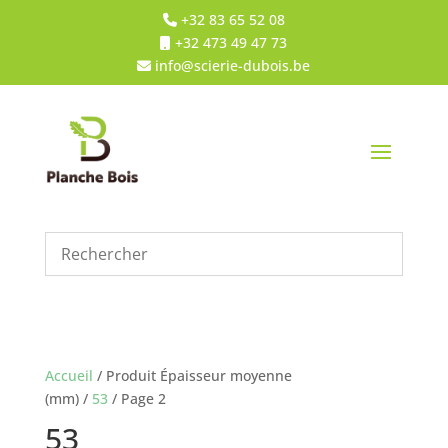
+32 83 65 52 08
+32 473 49 47 73
info@scierie-dubois.be
Accueil
/ Produit Épaisseur moyenne
(mm) /
53
/ Page 2
53